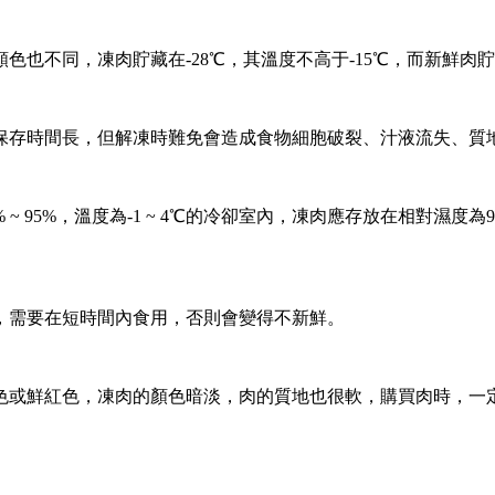
不同，凍肉貯藏在-28℃，其溫度不高于-15℃，而新鮮肉貯藏
存時間長，但解凍時難免會造成食物細胞破裂、汁液流失、質
5%，溫度為-1 ~ 4℃的冷卻室內，凍肉應存放在相對濕度為95
需要在短時間內食用，否則會變得不新鮮。
或鮮紅色，凍肉的顏色暗淡，肉的質地也很軟，購買肉時，一定