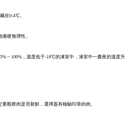
在0-4℃。
地僵硬無彈性。
% ~ 100%，溫度低于-18℃的凍室中，凍室中一晝夜的溫度升
要觀察肉是否新鮮，選擇蓋有檢驗印章的肉。