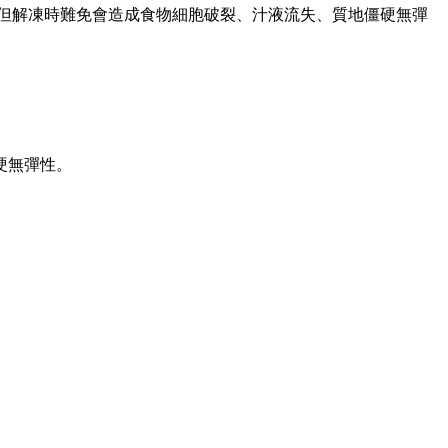
，但解凍時難免會造成食物細胞破裂、汁液流失、質地僵硬無彈
硬無彈性。