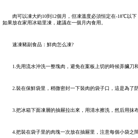
肉可以凍大約10到12個月，但凍溫度必須恒定在-18℃以
如果放在家用冰箱里凍，建議在一個月內食用。
速凍豬副食品：鮮肉怎么凍?
1.先用流水沖洗一整塊肉，避免在案板上切的時候弄臟刀和
2.裝在保鮮袋里，稍微密封一下裝肉的袋子口，這是為了防
3.把冰箱下面凍層的抽屜拉出來，用清水擦洗，然后用抹布
4.把裝在袋子里的肉塊一次放在抽屜里，注意每個小袋之間