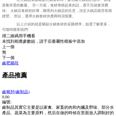
菜肴所需的數量。 另一方面，食材堆積起來的話，賣不完就會浪費
掉。 火鍋店食材的好壞，關系到火鍋店的生意，決定火鍋店能否長期
經營。 所以，選擇火鍋食材供應商時須慎重。
以上介紹的就是豬副火鍋食材的采購標準，如需了解更多，
可隨時聯系我們!
掃二維碼用手機看
未找到相應參數組，請于后臺屬性模板中添加
上一個
無
下一個
鹵肥腸段
產品推薦
鹵豬肘(鹵制品)
0.00
編號:
鹵制品其實它主要是以家禽、家畜的肉和內臟及野味、部分水
產品、蔬菜為主要原料，然后在做的時候在里面放入調制好的