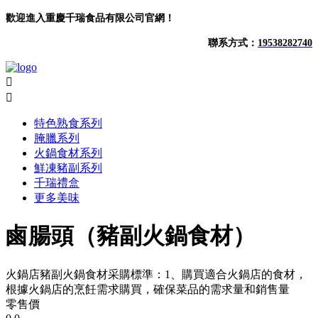
歡迎進入重慶千瑞食品有限公司官網！
聯系方式：
19538282740


特色熟食系列
腌臘系列
火鍋食材系列
鮮凍豬副系列
千瑞禮盒
更多美味
鹵腸頭（豬副火鍋食材）
火鍋店豬副火鍋食材采購標準：1、購買適合火鍋店的食材，
根據火鍋店的烹飪需求購買，確保菜品的需求量和銷售量
零售價