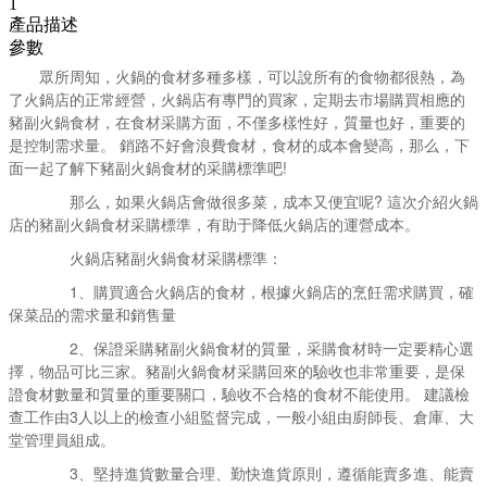
1
產品描述
參數
眾所周知，火鍋的食材多種多樣，可以說所有的食物都很熱，為
了火鍋店的正常經營，火鍋店有專門的買家，定期去市場購買相應的
豬副火鍋食材，在食材采購方面，不僅多樣性好，質量也好，重要的
是控制需求量。 銷路不好會浪費食材，食材的成本會變高，那么，下
面一起了解下豬副火鍋食材的采購標準吧!
那么，如果火鍋店會做很多菜，成本又便宜呢? 這次介紹火鍋
店的豬副火鍋食材采購標準，有助于降低火鍋店的運營成本。
火鍋店豬副火鍋食材采購標準：
1、購買適合火鍋店的食材，根據火鍋店的烹飪需求購買，確
保菜品的需求量和銷售量
2、保證采購豬副火鍋食材的質量，采購食材時一定要精心選
擇，物品可比三家。豬副火鍋食材采購回來的驗收也非常重要，是保
證食材數量和質量的重要關口，驗收不合格的食材不能使用。 建議檢
查工作由3人以上的檢查小組監督完成，一般小組由廚師長、倉庫、大
堂管理員組成。
3、堅持進貨數量合理、勤快進貨原則，遵循能賣多進、能賣