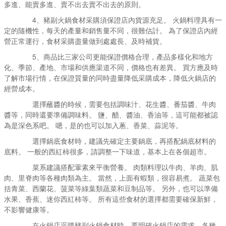
多進、能賣多進、賣不出去賣不出去的原則。
4、豬副火鍋食材采購須保證店內貨源充足。 火鍋料理具有一
定的隨機性，每天的產量和銷售量不同，很難估計。 為了保證店內經
營正常運行，食材采購盡量做到處處長、及時補貨。
5、商品比三家公司更能保證價格合理，產品多樣化和地方
化、季節、產地、市場和供應渠道不同，價格也有差異。 買方應及時
了解市場行情，在保證質量的同時盡量降低采購成本，降低火鍋店的
經營成本。
選擇蘸醬的時候，需要包括調味汁、花生醬、番茄醬、牛肉
醬等，同時還要準備調味料。 鹽、醋、醬油、香油等，這可能都被認
為是深色系吧。 嗯，是的也可以加入蔥、香菜、蒜泥等。
選擇鍋底食材時，建議先確定主要鍋底，再搭配鍋底材料的
底料。 一般的西紅柿很多，請調整一下味道，基本上在各個超市。
菜系建議搭配葷素來平衡營養。 肉類料理以牛肉、羊肉、肌
肉、里脊肉等各種肉類為主。 當然，上面有蝦類，很容易煮。 蔬菜包
括青菜、西蘭花、菠菜等綠葉類蔬菜和豆制品等。 另外，也可以準備
水果、香蕉、迷你西紅柿等。 所有這些食材的選擇都需要確保新鮮，
不影響健康等。
在火鍋店采購豬副火鍋食材時，要明確火鍋店的需求、各種