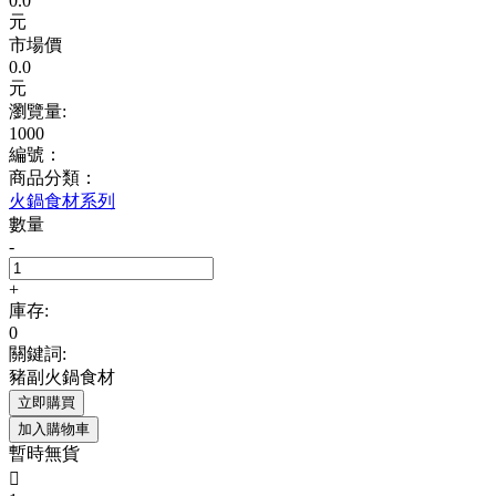
0.0
元
市場價
0.0
元
瀏覽量:
1000
編號：
商品分類：
火鍋食材系列
數量
-
+
庫存:
0
關鍵詞:
豬副火鍋食材
立即購買
加入購物車
暫時無貨
