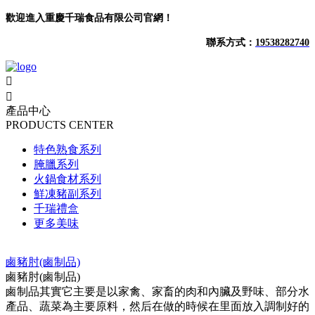
歡迎進入重慶千瑞食品有限公司官網！
聯系方式：
19538282740


產品中心
PRODUCTS CENTER
特色熟食系列
腌臘系列
火鍋食材系列
鮮凍豬副系列
千瑞禮盒
更多美味
鹵豬肘(鹵制品)
鹵豬肘(鹵制品)
鹵制品其實它主要是以家禽、家畜的肉和內臟及野味、部分水
產品、蔬菜為主要原料，然后在做的時候在里面放入調制好的