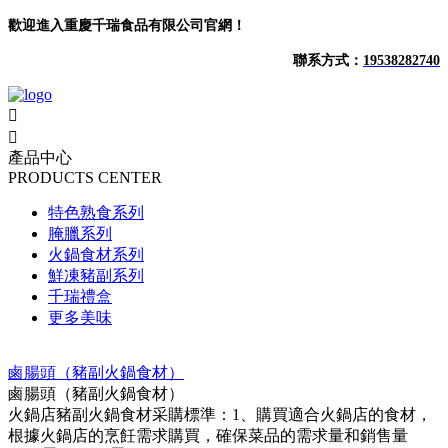
歡迎進入重慶千瑞食品有限公司官網！
聯系方式：
19538282740


產品中心
PRODUCTS CENTER
特色熟食系列
腌臘系列
火鍋食材系列
鮮凍豬副系列
千瑞禮盒
更多美味
鹵腸頭（豬副火鍋食材）
鹵腸頭（豬副火鍋食材）
火鍋店豬副火鍋食材采購標準：1、購買適合火鍋店的食材，
根據火鍋店的烹飪需求購買，確保菜品的需求量和銷售量