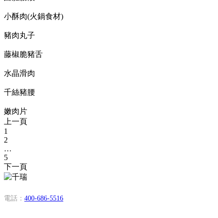
小酥肉(火鍋食材)
豬肉丸子
藤椒脆豬舌
水晶滑肉
千絲豬腰
嫩肉片
上一頁
1
2
…
5
下一頁
電話：
400-686-5516