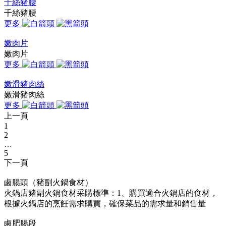
千絲豬腰
千絲豬腰
更多
嫩肉片
嫩肉片
更多
嫩滑豬肉絲
嫩滑豬肉絲
更多
上一頁
1
2
…
5
下一頁
鹵腸頭（豬副火鍋食材）
火鍋店豬副火鍋食材采購標準：1、購買適合火鍋店的食材，
根據火鍋店的烹飪需求購買，確保菜品的需求量和銷售量
鹵肥腸段