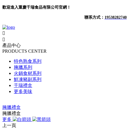
歡迎進入重慶千瑞食品有限公司官網！
聯系方式：
19538282740


產品中心
PRODUCTS CENTER
特色熟食系列
腌臘系列
火鍋食材系列
鮮凍豬副系列
千瑞禮盒
更多美味
腌臘禮盒
腌臘禮盒
更多
上一頁