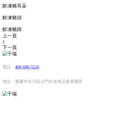
鮮凍豬耳朵
鮮凍豬頭
鮮凍豬蹄
上一頁
1
下一頁
電話：
400-686-5516
地址：重慶市合川區云門街道食品產業園區